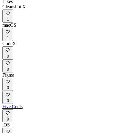
Likes
Cleanshot X
1
macOS
1
CodeX
0
0
Figma
0
0
Five Cents
0
iOS