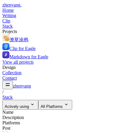
zhenyang.
Home
Writing
Clip
Stack
Projects
潦草涂鸦
Clip for Eagle
Markdown for Eagle
View all projects
Design
Collection
Contact
zhenyang
/
Stack
Actively using
All Platforms
Name
Description
Platforms
Post