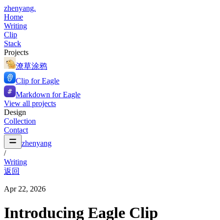
zhenyang.
Home
Writing
Clip
Stack
Projects
潦草涂鸦
Clip for Eagle
Markdown for Eagle
View all projects
Design
Collection
Contact
zhenyang
/
Writing
返回
Apr 22, 2026
Introducing Eagle Clip